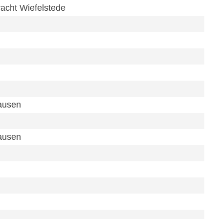
racht Wiefelstede
hausen
hausen